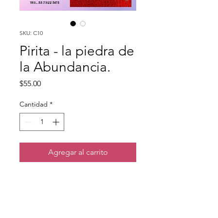
SKU: C10
Pirita - la piedra de
la Abundancia.
Precio
$55.00
Cantidad
*
Agregar al carrito
Esta piedra trae a nuestras 
vidas protección, abundancia 
y prosperidad.