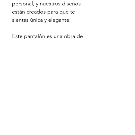
personal, y nuestros diseños 
están creados para que te 
sientas única y elegante.
Este pantalón es una obra de 
arte en sí mismo. Sus 
bordados únicos cruzando al 
frente le dan un toque 
verdaderamente especial. Es 
perfecto para destacar en 
cualquier ocasión.
Comunidad Holística Ubuntu
Email
:
info@comunidadubuntumx.com
Teléfono
:
+52 55 1249 1010