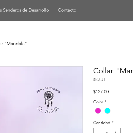
s Senderos de Desarrollo
Contacto
ar "Mandala"
Collar "Ma
SKU: J1
Precio
$127.00
Color
*
Cantidad
*