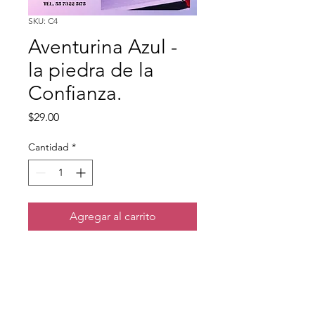
SKU: C4
Aventurina Azul -
la piedra de la
Confianza.
Precio
$29.00
Cantidad
*
Agregar al carrito
Fomenta la autoaceptación y 
la autoexpresión.