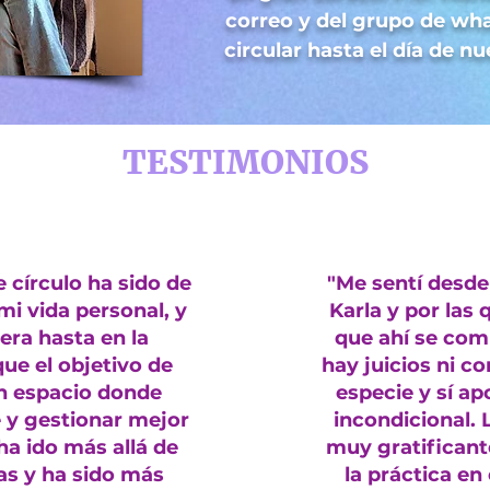
correo y del grupo de wh
circular hasta el día de n
TESTIMONIOS
 círculo ha sido de
"Me sentí desde 
i vida personal, y
Karla y por las 
era hasta en la
que ahí se com
que el objetivo de
hay juicios ni 
n espacio donde
especie y sí 
 y gestionar mejor
incondicional.
a ido más allá de
muy gratifican
as y ha sido más
la práctica en 