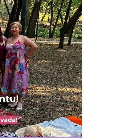
untu!
ivada!