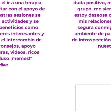
l ir a una terapia
duda positivo, m
tar con el apoyo de
grupo, me sie
stras sesiones se
estoy deseosa de
actividades y se
mis relacione
 beneficios como
segura conmig
eres interesantes y
ambiente de paz
 el intercambio de
de introspección
consejos, apoyo
nuest
ras, videos, ricos
cluso ¡memes!"
elina