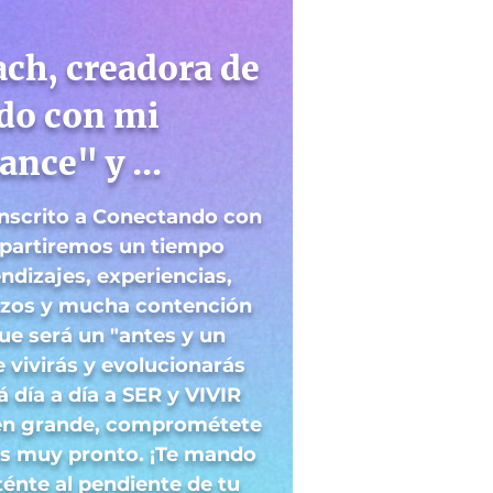
ach, creadora de
do con mi
ance" y ...
 inscrito a Conectando con
mpartiremos un tiempo
ndizajes, experiencias,
azos y mucha contención
ue será un "antes y un
e vivirás y evolucionarás
á día a día a SER y VIVIR
en grande, comprométete
s muy pronto. ¡Te mando
énte al pendiente de tu