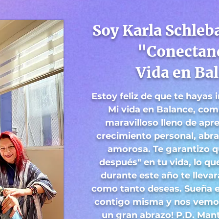
Soy Karla Schleb
"Conectan
Vida en Bal
Estoy feliz de que te hayas
Mi vida en Balance, co
maravilloso lleno de apre
crecimiento personal, abr
amorosa. Te garantizo q
después" en tu vida, lo qu
durante este año te llevar
como tanto deseas. Sueña 
contigo misma y nos vemo
un gran abrazo! P.D. Mant